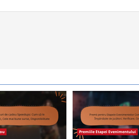
dou
Premiile Etapei Evenimentului