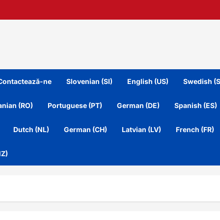
Contactează-ne
Slovenian (SI)
English (US)
Swedish (S
nian (RO)
Portuguese (PT)
German (DE)
Spanish (ES)
Dutch (NL)
German (CH)
Latvian (LV)
French (FR)
NZ)