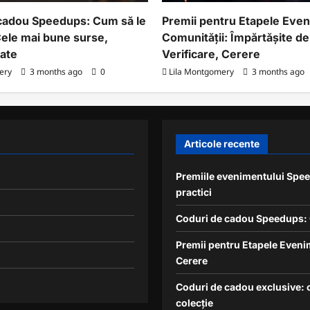
cadou Speedups: Cum să le
Premii pentru Etapele Eve
Cele mai bune surse,
Comunității: Împărtășite de 
tate
Verificare, Cerere
ery
3 months ago
0
Lila Montgomery
3 months ago
Articole recente
Premiile evenimentului Speed
practici
Coduri de cadou Speedups: C
Premii pentru Etapele Evenim
Cerere
Coduri de cadou exclusive: o
colecție