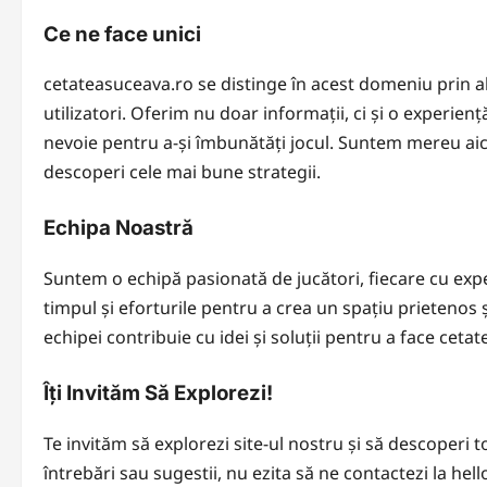
Ce ne face unici
cetateasuceava.ro se distinge în acest domeniu prin a
utilizatori. Oferim nu doar informații, ci și o experien
nevoie pentru a-și îmbunătăți jocul. Suntem mereu aici
descoperi cele mai bune strategii.
Echipa Noastră
Suntem o echipă pasionată de jucători, fiecare cu expe
timpul și eforturile pentru a crea un spațiu prietenos ș
echipei contribuie cu idei și soluții pentru a face cet
Îți Invităm Să Explorezi!
Te invităm să explorezi site-ul nostru și să descoperi 
întrebări sau sugestii, nu ezita să ne contactezi la
hell