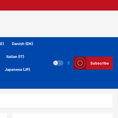
E)
Danish (DK)
Italian (IT)
Subscribe
Japanese (JP)