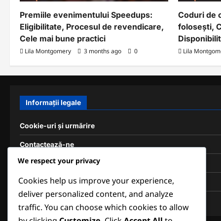
Premiile evenimentului Speedups:
Coduri de 
Eligibilitate, Procesul de revendicare,
folosești, 
Cele mai bune practici
Disponibili
Lila Montgomery
3 months ago
0
Lila Montgom
Informații legale
Cookie-uri și urmărire
Contactează-ne
We respect your privacy
Confidențialitatea ta
Cookies help us improve your experience,
Termeni de utilizare
deliver personalized content, and analyze
Despre noi
traffic. You can choose which cookies to allow
by clicking
Customize
. Click
Accept All
to