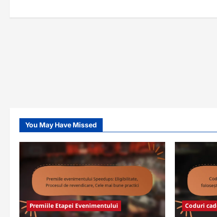
You May Have Missed
Premiile Etapei Evenimentului
Coduri ca