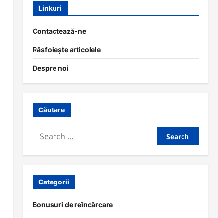
Linkuri
Contactează-ne
Răsfoiește articolele
Despre noi
Căutare
Search
for:
Categorii
Bonusuri de reîncărcare