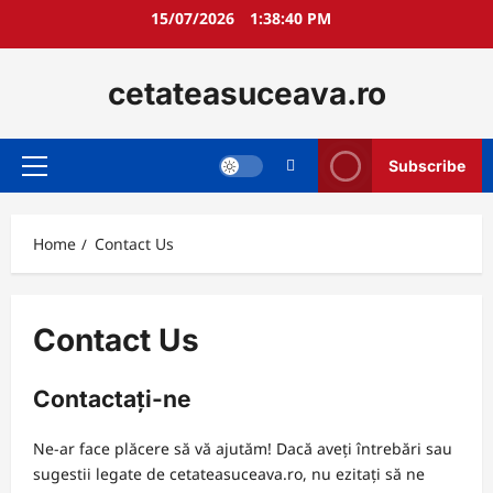
Skip
15/07/2026
1:38:40 PM
to
content
cetateasuceava.ro
Subscribe
Primary
Menu
Home
Contact Us
Contact Us
Contactați-ne
Ne-ar face plăcere să vă ajutăm! Dacă aveți întrebări sau
sugestii legate de cetateasuceava.ro, nu ezitați să ne