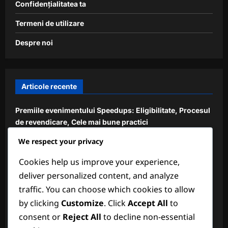
Confidențialitatea ta
Termeni de utilizare
Despre noi
Articole recente
Premiile evenimentului Speedups: Eligibilitate, Procesul
de revendicare, Cele mai bune practici
We respect your privacy
Coduri de cadou Speedups: Cum să le folosești, Cele
mai bune surse, Disponibilitate
Cookies help us improve your experience,
Premii pentru Etapele Evenimentelor Comunității:
deliver personalized content, and analyze
Împărtășite de jucători, Verificare, Cerere
traffic. You can choose which cookies to allow
by clicking
Customize
. Click
Accept All
to
Coduri de cadou exclusive: oferte limitate în timp,
evenimente speciale, sfaturi pentru colecție
consent or
Reject All
to decline non-essential