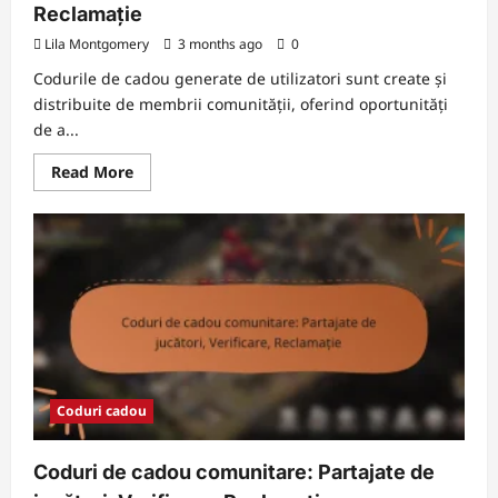
Reclamație
Lila Montgomery
3 months ago
0
Codurile de cadou generate de utilizatori sunt create și
distribuite de membrii comunității, oferind oportunități
de a...
Read
Read More
more
about
Coduri
de
cadou
generate
de
utilizatori:
Contribuții
ale
comunității,
Verificare,
Reclamație
Coduri cadou
Coduri de cadou comunitare: Partajate de