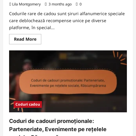
Lila Montgomery
3 months ago
0
Codurile rare de cadou sunt șiruri alfanumerice speciale
care deblochează recompense unice pe diverse
platforme, în special...
Read
Read More
more
about
Coduri
de
Cadou
Rare:
Recompense
unice,
Cum
să
obții,
Perspective
ale
comunității
Coduri cadou
Coduri de cadouri promoționale:
Parteneriate, Evenimente pe rețelele