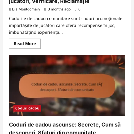
jucători, Verificare, Reclamație
Lila Montgomery
3 months ago
0
Codurile de cadou comunitare sunt coduri promoționale
împărtășite de jucători care oferă recompense în joc,
îmbunătățind experiența...
Read
Read More
more
about
Coduri
de
cadou
comunitare:
Partajate
de
jucători,
Verificare,
Reclamație
Coduri cadou
Coduri de cadou ascunse: Secrete, Cum să
descoperi, Sfaturi din comunitate