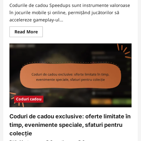
Codurile de cadou Speedups sunt instrumente valoroase
în jocurile mobile și online, permițând jucătorilor să
accelereze gameplay-ul...
Read
Read More
more
about
Coduri
de
cadou
Speedups:
Cum
să
le
folosești,
Cele
mai
bune
surse,
Disponibilitate
Coduri cadou
Coduri de cadou exclusive: oferte limitate în
timp, evenimente speciale, sfaturi pentru
colecție