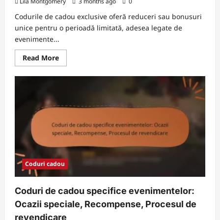
Lila Montgomery
3 months ago
0
Codurile de cadou exclusive oferă reduceri sau bonusuri
unice pentru o perioadă limitată, adesea legate de
evenimente...
Read
Read More
more
about
Coduri
de
cadou
exclusive:
oferte
limitate
în
timp,
evenimente
speciale,
sfaturi
pentru
colecție
Coduri cadou
Coduri de cadou specifice evenimentelor:
Ocazii speciale, Recompense, Procesul de
revendicare