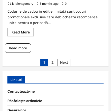
Lila Montgomery
3 months ago
0
Codurile de cadou în ediție limitată sunt coduri
promoționale exclusive care deblochează recompense
unice pentru o perioadă...
Read
Read More
more
about
Coduri
de
Read more
cadou
ediție
limitată:
Evenimente
Posts
1
2
Next
speciale,
Recompense
pagination
unice,
Cerere
Linkuri
Contactează-ne
Răsfoiește articolele
Despre noi