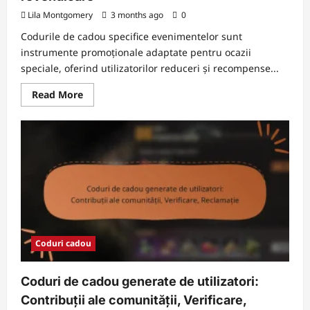
Lila Montgomery
3 months ago
0
Codurile de cadou specifice evenimentelor sunt
instrumente promoționale adaptate pentru ocazii
speciale, oferind utilizatorilor reduceri și recompense...
Read
Read More
more
about
Coduri
de
cadou
specifice
evenimentelor:
Ocazii
speciale,
Recompense,
Procesul
de
revendicare
Coduri cadou
Coduri de cadou generate de utilizatori:
Contribuții ale comunității, Verificare,