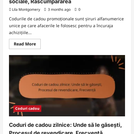
sociale, Răscumpărarea
Lila Montgomery
3 months ago
0
Codurile de cadou promoționale sunt șiruri alfanumerice
unice pe care afacerile le folosesc pentru a încuraja
achizițiile...
Read
Read More
more
about
Coduri
de
cadouri
promoționale:
Parteneriate,
Evenimente
pe
rețelele
sociale,
Răscumpărarea
Coduri cadou
Coduri de cadou zilnice: Unde să le găsești,
Procesul de revendicare, Frecvență