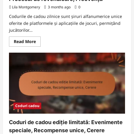
Lila Montgomery
3 months ago
0
Codurile de cadou zilnice sunt șiruri alfanumerice unice
oferite de platformele și aplicațiile de jocuri, permițând
jucătorilor...
Read
Read More
more
about
Coduri
de
cadou
zilnice:
Unde
să
le
găsești,
Procesul
de
revendicare,
Frecvență
Coduri cadou
Coduri de cadou ediție limitată: Evenimente
speciale, Recompense unice, Cerere