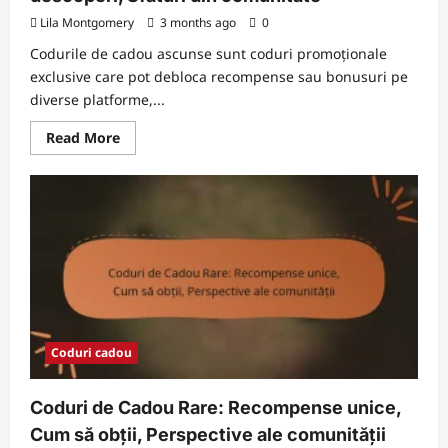
Lila Montgomery
3 months ago
0
Codurile de cadou ascunse sunt coduri promoționale
exclusive care pot debloca recompense sau bonusuri pe
diverse platforme,...
Read
Read More
more
about
Coduri
de
cadou
ascunse:
Secrete,
Cum
să
descoperi,
Sfaturi
din
comunitate
Coduri cadou
Coduri de Cadou Rare: Recompense unice,
Cum să obții, Perspective ale comunității