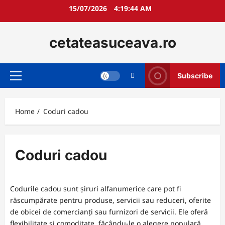
Skip
15/07/2026
4:19:45 AM
to
content
cetateasuceava.ro
Subscribe
Primary
Menu
Home
Coduri cadou
Coduri cadou
Codurile cadou sunt șiruri alfanumerice care pot fi
răscumpărate pentru produse, servicii sau reduceri, oferite
de obicei de comercianți sau furnizori de servicii. Ele oferă
flexibilitate și comoditate, făcându-le o alegere populară