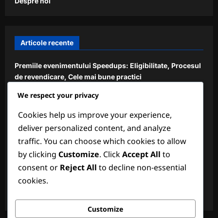
Despre noi
Articole recente
Premiile evenimentului Speedups: Eligibilitate, Procesul
de revendicare, Cele mai bune practici
We respect your privacy
Coduri de cadou Speedups: Cum să le folosești, Cele
mai bune surse, Disponibilitate
Cookies help us improve your experience,
Premii pentru Etapele Evenimentelor Comunității:
deliver personalized content, and analyze
Împărtășite de jucători, Verificare, Cerere
traffic. You can choose which cookies to allow
by clicking
Customize
. Click
Accept All
to
Coduri de cadou exclusive: oferte limitate în timp,
evenimente speciale, sfaturi pentru colecție
consent or
Reject All
to decline non-essential
cookies.
Bonusuri de Reîncărcare Ascunse: Secrete, Cum să
descoperi, Sfaturi din comunitate
Customize