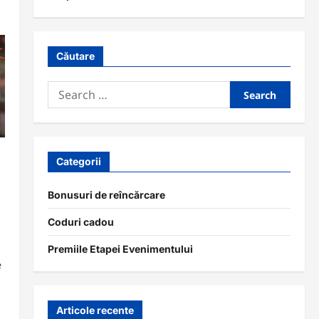
Căutare
Search
for:
Categorii
Bonusuri de reîncărcare
Coduri cadou
Premiile Etapei Evenimentului
e
Articole recente