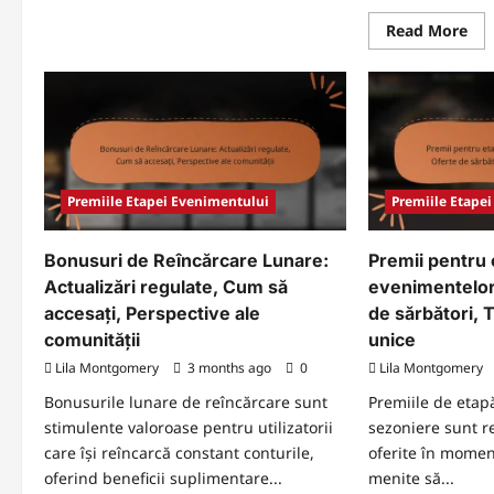
about
Premiile
Re
Read More
Biocaps
mo
Event
abo
Milestone:
Pre
Cum
pen
să
Eta
câștigi,
Eve
Procesul
Nou
de
Act
revendicare,
rec
Recompense
Cu
să
Premiile Etapei Evenimentului
Premiile Etape
rev
Fee
de
Bonusuri de Reîncărcare Lunare:
Premii pentru 
la
juc
Actualizări regulate, Cum să
evenimentelor
accesați, Perspective ale
de sărbători,
comunității
unice
Lila Montgomery
3 months ago
0
Lila Montgomery
Bonusurile lunare de reîncărcare sunt
Premiile de etap
stimulente valoroase pentru utilizatorii
sezoniere sunt 
care își reîncarcă constant conturile,
oferite în momen
oferind beneficii suplimentare...
menite să...