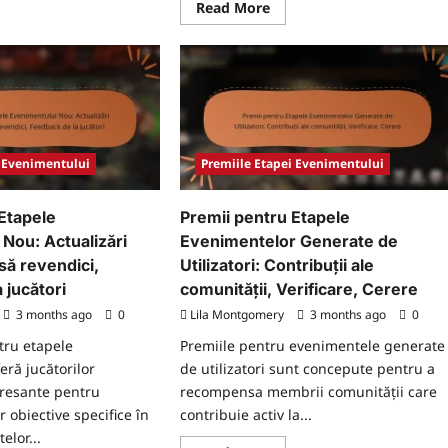
ad
Read
Read More
re
more
ut
about
mii
Premii
tru
pentru
pele
Etapele
nimentelor
Evenimentelor
unității:
Expirate:
ărtășite
Ce
să
ători,
faci,
ificare,
Probleme
i Evenimentului
Premiile Etapei Evenimentului
ere
comune,
Oportunități
viitoare
Etapele
Premii pentru Etapele
Nou: Actualizări
Evenimentelor Generate de
să revendici,
Utilizatori: Contribuții ale
 jucători
comunității, Verificare, Cerere
3 months ago
0
Lila Montgomery
3 months ago
0
tru etapele
Premiile pentru evenimentele generate
eră jucătorilor
de utilizatori sunt concepute pentru a
resante pentru
recompensa membrii comunității care
 obiective specifice în
contribuie activ la...
elor...