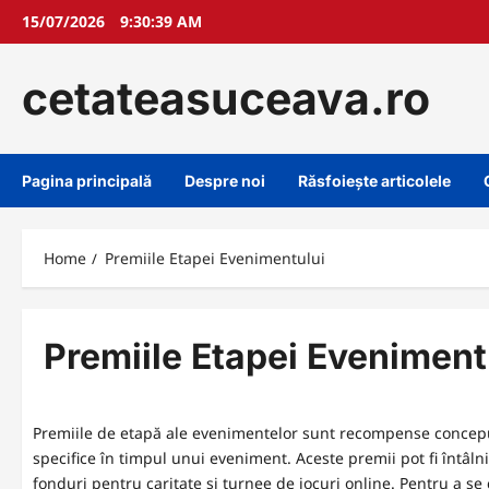
Skip
15/07/2026
9:30:40 AM
to
content
cetateasuceava.ro
Pagina principală
Despre noi
Răsfoiește articolele
Home
Premiile Etapei Evenimentului
Premiile Etapei Eveniment
Premiile de etapă ale evenimentelor sunt recompense conceput
specifice în timpul unui eveniment. Aceste premii pot fi întâlni
fonduri pentru caritate și turnee de jocuri online. Pentru a se c