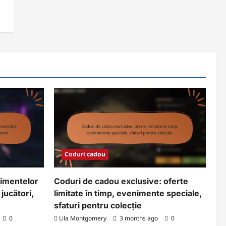
Coduri cadou
nimentelor
Coduri de cadou exclusive: oferte
jucători,
limitate în timp, evenimente speciale,
sfaturi pentru colecție
0
Lila Montgomery
3 months ago
0