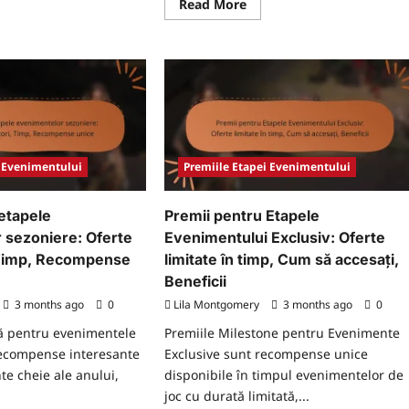
Read
Read More
more
ad
about
re
Premii
ut
pentru
mii
Etapele
tru
Evenimentelor
pele
Generate
nimentului
de
:
Utilizatori:
ualizări
Contribuții
ente,
ale
m
comunității,
i Evenimentului
Premiile Etapei Evenimentului
Verificare,
endici,
Cerere
dback
etapele
Premii pentru Etapele
ători
 sezoniere: Oferte
Evenimentului Exclusiv: Oferte
 Timp, Recompense
limitate în timp, Cum să accesați,
Beneficii
3 months ago
0
Lila Montgomery
3 months ago
0
ă pentru evenimentele
Premiile Milestone pentru Evenimente
recompense interesante
Exclusive sunt recompense unice
te cheie ale anului,
disponibile în timpul evenimentelor de
joc cu durată limitată,...