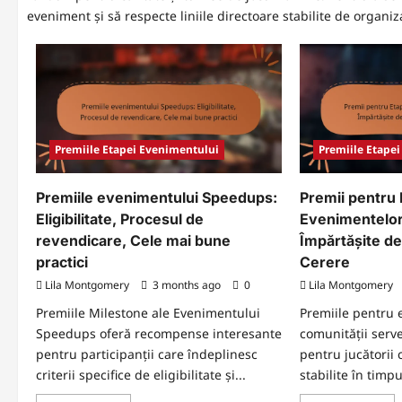
eveniment și să respecte liniile directoare stabilite de organiza
Premiile Etapei Evenimentului
Premiile Etape
Premiile evenimentului Speedups:
Premii pentru 
Eligibilitate, Procesul de
Evenimentelor
revendicare, Cele mai bune
Împărtășite de 
practici
Cerere
Lila Montgomery
3 months ago
0
Lila Montgomery
Premiile Milestone ale Evenimentului
Premiile pentru 
Speedups oferă recompense interesante
comunității serv
pentru participanții care îndeplinesc
pentru jucătorii 
criterii specifice de eligibilitate și...
stabilite în timpu