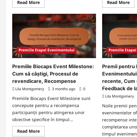
Read
Re
Read More
Read More
more
mo
about
abo
Premiile
Pre
evenimentului
pen
Speedups:
Eta
Eligibilitate,
Eve
Procesul
Com
de
Împ
revendicare,
de
Cele
juc
mai
Ver
Premiile Etapei Evenimentului
Premiile Etape
bune
Cer
practici
Premiile Biocaps Event Milestone:
Premii pentru 
Cum să câștigi, Procesul de
Evenimentului 
revendicare, Recompense
recente, Cum 
Feedback de la
Lila Montgomery
3 months ago
0
Lila Montgomery
Premiile Biocaps Event Milestone sunt
concepute pentru a recompensa
Noile premii pen
participanții pentru atingerea unor
evenimentelor of
obiective specifice în timpul...
recompense inte
completarea unor
Read
Read More
timpul eveniment
more