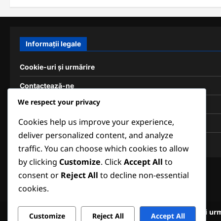
Informații legale
Cookie-uri și urmărire
Contactează-ne
We respect your privacy
Confidențialitatea ta
Cookies help us improve your experience,
Termeni de utilizare
deliver personalized content, and analyze
Despre noi
traffic. You can choose which cookies to allow
by clicking
Customize
. Click
Accept All
to
consent or
Reject All
to decline non-essential
cookies.
Cookie-uri și ur
Customize
Reject All
Accept All