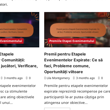
tori.
i Evenimentului
Premiile Etapei Evenimentului
Etapele
Premii pentru Etapele
 Comunității:
Evenimentelor Expirate: Ce să
jucători, Verificare,
faci, Probleme comune,
Oportunități viitoare
3 months ago
0
Lila Montgomery
3 months ago
0
etapele evenimentelor
Premiile pentru etapele evenimentelor
esc ca stimulente
expirate reprezintă recompense pe car
care ating obiectivele
participanții le-ar putea câștiga prin
l unui...
atingerea unor obiective...