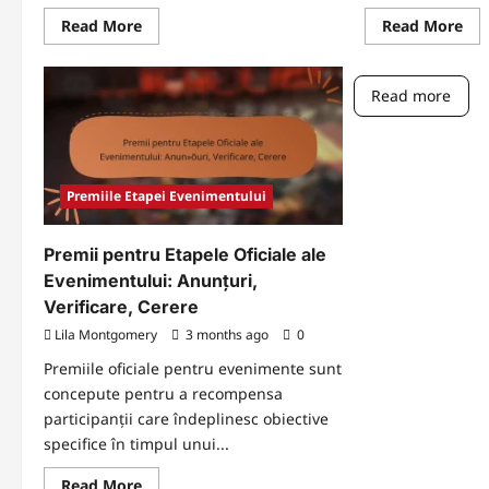
Read
Re
Read More
Read More
more
mo
about
abo
Bonusuri
Pre
de
pen
Read more
Reîncărcare
eta
Lunare:
eve
Actualizări
sez
regulate,
Ofe
Cum
de
să
săr
accesați,
Tim
Premiile Etapei Evenimentului
Perspective
Re
ale
uni
comunității
Premii pentru Etapele Oficiale ale
Evenimentului: Anunțuri,
Verificare, Cerere
Lila Montgomery
3 months ago
0
Premiile oficiale pentru evenimente sunt
concepute pentru a recompensa
participanții care îndeplinesc obiective
specifice în timpul unui...
Read
Read More