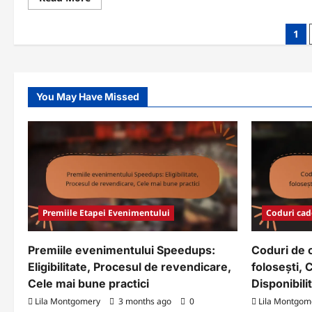
more
about
Premii
Posts
1
pentru
Etapele
pagination
Oficiale
ale
Evenimentului:
Anunțuri,
Verificare,
You May Have Missed
Cerere
Premiile Etapei Evenimentului
Coduri ca
Premiile evenimentului Speedups:
Coduri de 
Eligibilitate, Procesul de revendicare,
folosești, 
Cele mai bune practici
Disponibili
Lila Montgomery
3 months ago
0
Lila Montgom