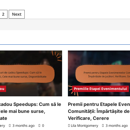
2
Next
dou
Premiile Etapei Evenimentului
cadou Speedups: Cum să le
Premii pentru Etapele Eve
Cele mai bune surse,
Comunității: Împărtășite de 
tate
Verificare, Cerere
ery
3 months ago
0
Lila Montgomery
3 months ago