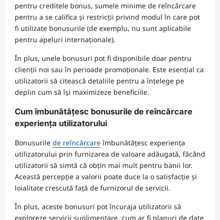
pentru creditele bonus, sumele minime de reîncărcare
pentru a se califica și restricții privind modul în care pot
fi utilizate bonusurile (de exemplu, nu sunt aplicabile
pentru apeluri internaționale).
În plus, unele bonusuri pot fi disponibile doar pentru
clienții noi sau în perioade promoționale. Este esențial ca
utilizatorii să citească detaliile pentru a înțelege pe
deplin cum să își maximizeze beneficiile.
Cum îmbunătățesc bonusurile de reîncărcare
experiența utilizatorului
Bonusurile
de reîncărcare
îmbunătățesc experiența
utilizatorului prin furnizarea de valoare adăugată, făcând
utilizatorii să simtă că obțin mai mult pentru banii lor.
Această percepție a valorii poate duce la o satisfacție și
loialitate crescută față de furnizorul de servicii.
În plus, aceste bonusuri pot încuraja utilizatorii să
exploreze servicii suplimentare, cum ar fi planuri de date