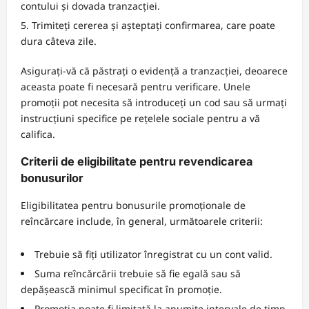
contului și dovada tranzacției.
Trimiteți cererea și așteptați confirmarea, care poate
dura câteva zile.
Asigurați-vă că păstrați o evidență a tranzacției, deoarece
aceasta poate fi necesară pentru verificare. Unele
promoții pot necesita să introduceți un cod sau să urmați
instrucțiuni specifice pe rețelele sociale pentru a vă
califica.
Criterii de eligibilitate pentru revendicarea
bonusurilor
Eligibilitatea pentru bonusurile promoționale de
reîncărcare include, în general, următoarele criterii:
Trebuie să fiți utilizator înregistrat cu un cont valid.
Suma reîncărcării trebuie să fie egală sau să
depășească minimul specificat în promoție.
Promoția poate fi limitată la anumite intervale de timp