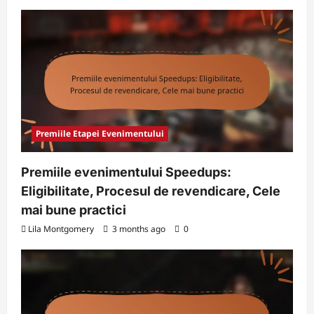
Premiile Etapei Evenimentului
Premiile evenimentului Speedups:
Eligibilitate, Procesul de revendicare, Cele
mai bune practici
Lila Montgomery
3 months ago
0