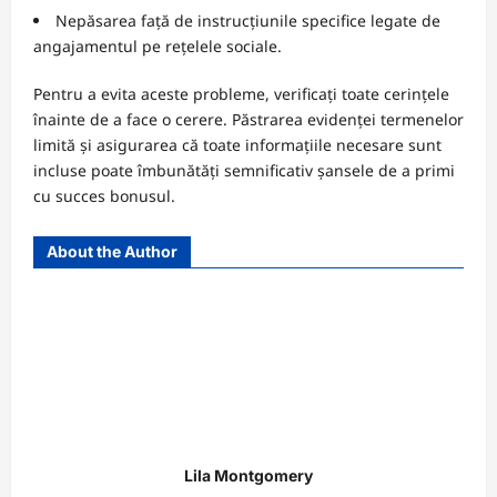
Nepăsarea față de instrucțiunile specifice legate de
angajamentul pe rețelele sociale.
Pentru a evita aceste probleme, verificați toate cerințele
înainte de a face o cerere. Păstrarea evidenței termenelor
limită și asigurarea că toate informațiile necesare sunt
incluse poate îmbunătăți semnificativ șansele de a primi
cu succes bonusul.
About the Author
Lila Montgomery