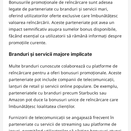
Bonusurile promoționale de reîncărcare sunt adesea
legate de parteneriate cu branduri și servicii mari,
oferind utilizatorilor oferte exclusive care îmbunătățesc
valoarea reîncărcării. Aceste parteneriate pot avea un
impact semnificativ asupra sumelor bonus disponibile,
făcând esențial ca utilizatorii să rămână informați despre
promoțiile curente.
Branduri și servicii majore implicate
Multe branduri cunoscute colaborează cu platforme de
reîncărcare pentru a oferi bonusuri promoționale. Aceste
parteneriate pot include companii de telecomunicații,
lanțuri de retail și servicii online populare. De exemplu,
parteneriatele cu branduri precum Starbucks sau
Amazon pot duce la bonusuri unice de reîncărcare care
îmbunătățesc loialitatea clienților.
Furnizorii de telecomunicații se angajează frecvent în
parteneriate cu servicii de streaming sau platforme de
jocuri, permițând utilizatorilor să câștige bonusuri atunci