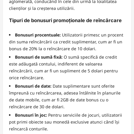
aglomerată, conducând în cele din urmă la loialitatea
clienților și la creșterea utilizării.
Tipuri de bonusuri promoționale de reîncărcare
Bonusuri procentuale:
Utilizatorii primesc un procent
din suma reîncărcării ca credit suplimentar, cum ar fi un
bonus de 20% la o reîncărcare de 10 dolari.
Bonusuri de sumă fixă:
O sumă specifică de credit
este adăugată contului, indiferent de valoarea
reîncărcării, cum ar fi un supliment de 5 dolari pentru
orice reîncărcare.
Bonusuri de date:
Date suplimentare sunt oferite
împreună cu reîncărcarea, adesea întâlnite în planurile
de date mobile, cum ar fi 2GB de date bonus cu o
reîncărcare de 30 de dolari.
Bonusuri în joc:
Pentru serviciile de jocuri, utilizatorii
pot primi obiecte sau monedă exclusive atunci când își
reîncarcă conturile.