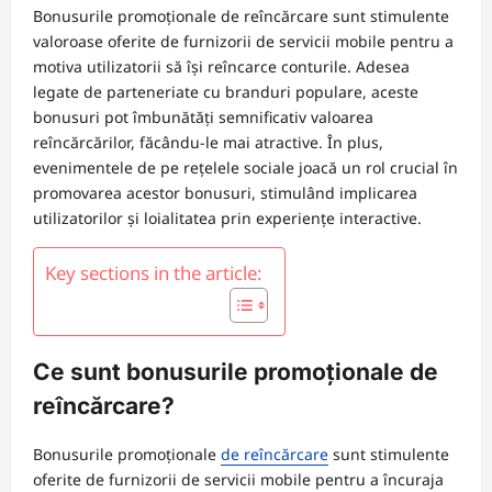
Bonusurile promoționale de reîncărcare sunt stimulente
valoroase oferite de furnizorii de servicii mobile pentru a
motiva utilizatorii să își reîncarce conturile. Adesea
legate de parteneriate cu branduri populare, aceste
bonusuri pot îmbunătăți semnificativ valoarea
reîncărcărilor, făcându-le mai atractive. În plus,
evenimentele de pe rețelele sociale joacă un rol crucial în
promovarea acestor bonusuri, stimulând implicarea
utilizatorilor și loialitatea prin experiențe interactive.
Key sections in the article:
Ce sunt bonusurile promoționale de
reîncărcare?
Bonusurile promoționale
de reîncărcare
sunt stimulente
oferite de furnizorii de servicii mobile pentru a încuraja