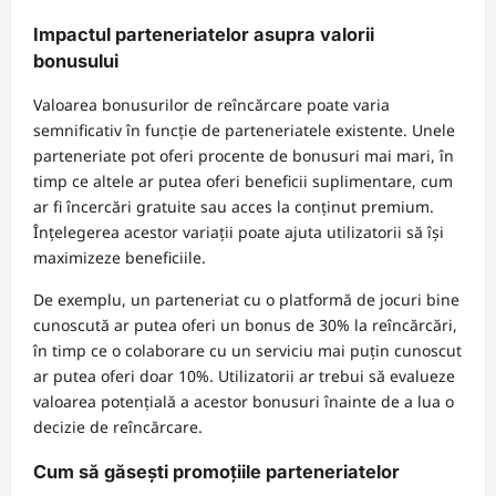
Impactul parteneriatelor asupra valorii
bonusului
Valoarea bonusurilor de reîncărcare poate varia
semnificativ în funcție de parteneriatele existente. Unele
parteneriate pot oferi procente de bonusuri mai mari, în
timp ce altele ar putea oferi beneficii suplimentare, cum
ar fi încercări gratuite sau acces la conținut premium.
Înțelegerea acestor variații poate ajuta utilizatorii să își
maximizeze beneficiile.
De exemplu, un parteneriat cu o platformă de jocuri bine
cunoscută ar putea oferi un bonus de 30% la reîncărcări,
în timp ce o colaborare cu un serviciu mai puțin cunoscut
ar putea oferi doar 10%. Utilizatorii ar trebui să evalueze
valoarea potențială a acestor bonusuri înainte de a lua o
decizie de reîncărcare.
Cum să găsești promoțiile parteneriatelor