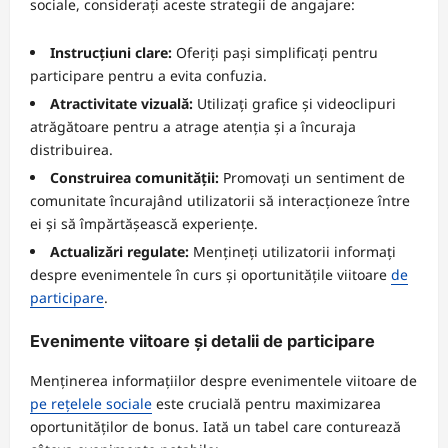
sociale, considerați aceste strategii de angajare:
Instrucțiuni clare:
Oferiți pași simplificați pentru
participare pentru a evita confuzia.
Atractivitate vizuală:
Utilizați grafice și videoclipuri
atrăgătoare pentru a atrage atenția și a încuraja
distribuirea.
Construirea comunității:
Promovați un sentiment de
comunitate încurajând utilizatorii să interacționeze între
ei și să împărtășească experiențe.
Actualizări regulate:
Mențineți utilizatorii informați
despre evenimentele în curs și oportunitățile viitoare
de
participare
.
Evenimente viitoare și detalii de participare
Menținerea informațiilor despre evenimentele viitoare de
pe rețelele sociale
este crucială pentru maximizarea
oportunităților de bonus. Iată un tabel care conturează