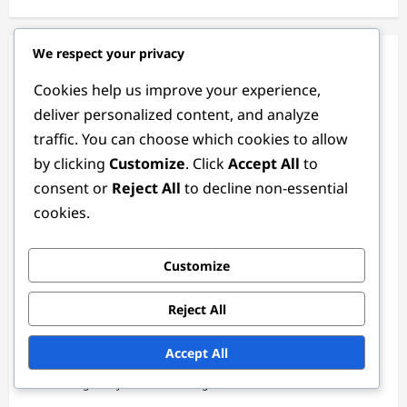
We respect your privacy
You May Have Missed
Cookies help us improve your experience,
deliver personalized content, and analyze
traffic. You can choose which cookies to allow
by clicking
Customize
. Click
Accept All
to
consent or
Reject All
to decline non-essential
cookies.
Premiile Etapei Evenimentului
Customize
Reject All
Premiile evenimentului Speedups:
Eligibilitate, Procesul de revendicare, Cele
Accept All
mai bune practici
Lila Montgomery
3 months ago
0