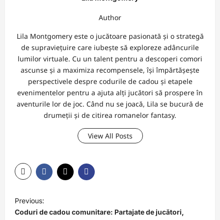
Author
Lila Montgomery este o jucătoare pasionată și o strategă
de supraviețuire care iubește să exploreze adâncurile
lumilor virtuale. Cu un talent pentru a descoperi comori
ascunse și a maximiza recompensele, își împărtășește
perspectivele despre codurile de cadou și etapele
evenimentelor pentru a ajuta alți jucători să prospere în
aventurile lor de joc. Când nu se joacă, Lila se bucură de
drumeții și de citirea romanelor fantasy.
View All Posts
P
Previous:
o
Coduri de cadou comunitare: Partajate de jucători,