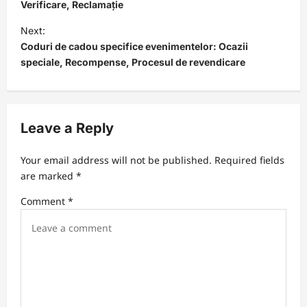
s
Verificare, Reclamație
t
Next:
Coduri de cadou specifice evenimentelor: Ocazii
n
speciale, Recompense, Procesul de revendicare
a
v
i
Leave a Reply
g
a
Your email address will not be published.
Required fields
t
are marked
*
i
Comment
*
o
n