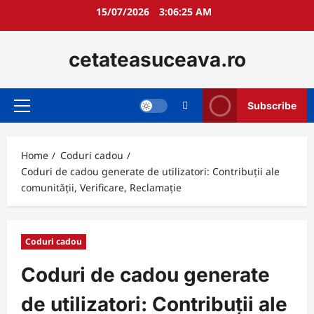
Skip
15/07/2026
3:06:27 AM
to
content
cetateasuceava.ro
Subscribe
Primary
Menu
Home
Coduri cadou
Coduri de cadou generate de utilizatori: Contribuții ale
comunității, Verificare, Reclamație
Coduri cadou
Coduri de cadou generate
de utilizatori: Contribuții ale