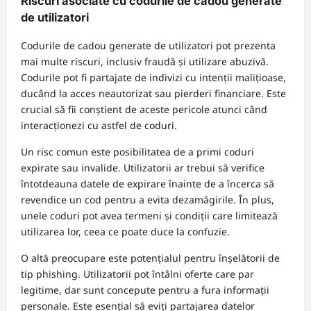
Riscuri asociate cu codurile de cadou generate
de utilizatori
Codurile de cadou generate de utilizatori pot prezenta
mai multe riscuri, inclusiv fraudă și utilizare abuzivă.
Codurile pot fi partajate de indivizi cu intenții malițioase,
ducând la acces neautorizat sau pierderi financiare. Este
crucial să fii conștient de aceste pericole atunci când
interacționezi cu astfel de coduri.
Un risc comun este posibilitatea de a primi coduri
expirate sau invalide. Utilizatorii ar trebui să verifice
întotdeauna datele de expirare înainte de a încerca să
revendice un cod pentru a evita dezamăgirile. În plus,
unele coduri pot avea termeni și condiții care limitează
utilizarea lor, ceea ce poate duce la confuzie.
O altă preocupare este potențialul pentru înșelătorii de
tip phishing. Utilizatorii pot întâlni oferte care par
legitime, dar sunt concepute pentru a fura informații
personale. Este esențial să eviți partajarea datelor