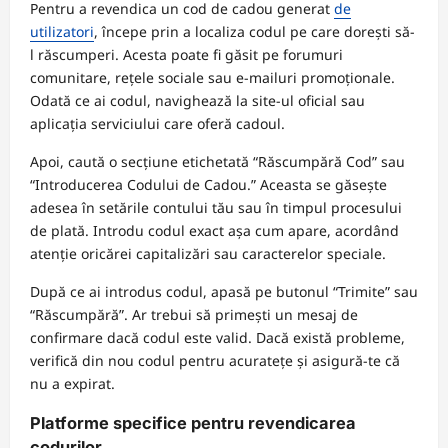
Pentru a revendica un cod de cadou generat
de
utilizatori
, începe prin a localiza codul pe care dorești să-
l răscumperi. Acesta poate fi găsit pe forumuri
comunitare, rețele sociale sau e-mailuri promoționale.
Odată ce ai codul, navighează la site-ul oficial sau
aplicația serviciului care oferă cadoul.
Apoi, caută o secțiune etichetată “Răscumpără Cod” sau
“Introducerea Codului de Cadou.” Aceasta se găsește
adesea în setările contului tău sau în timpul procesului
de plată. Introdu codul exact așa cum apare, acordând
atenție oricărei capitalizări sau caracterelor speciale.
După ce ai introdus codul, apasă pe butonul “Trimite” sau
“Răscumpără”. Ar trebui să primești un mesaj de
confirmare dacă codul este valid. Dacă există probleme,
verifică din nou codul pentru acuratețe și asigură-te că
nu a expirat.
Platforme specifice pentru revendicarea
codurilor