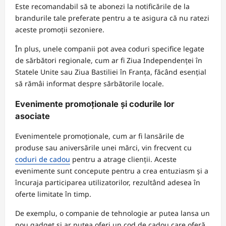
Este recomandabil să te abonezi la notificările de la
brandurile tale preferate pentru a te asigura că nu ratezi
aceste promoții sezoniere.
În plus, unele companii pot avea coduri specifice legate
de sărbători regionale, cum ar fi Ziua Independenței în
Statele Unite sau Ziua Bastiliei în Franța, făcând esențial
să rămâi informat despre sărbătorile locale.
Evenimente promoționale și codurile lor
asociate
Evenimentele promoționale, cum ar fi lansările de
produse sau aniversările unei mărci, vin frecvent cu
coduri de cadou
pentru a atrage clienții. Aceste
evenimente sunt concepute pentru a crea entuziasm și a
încuraja participarea utilizatorilor, rezultând adesea în
oferte limitate în timp.
De exemplu, o companie de tehnologie ar putea lansa un
nou gadget și ar putea oferi un cod de cadou care oferă