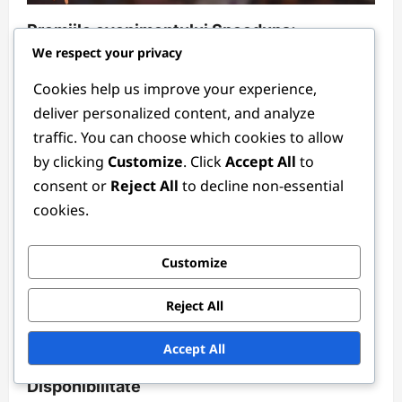
Premiile evenimentului Speedups:
We respect your privacy
Eligibilitate, Procesul de revendicare, Cele
mai bune practici
Cookies help us improve your experience,
Lila Montgomery
3 months ago
0
deliver personalized content, and analyze
traffic. You can choose which cookies to allow
by clicking
Customize
. Click
Accept All
to
consent or
Reject All
to decline non-essential
cookies.
Customize
Coduri cadou
Reject All
Coduri de cadou Speedups: Cum să le
Accept All
folosești, Cele mai bune surse,
Disponibilitate