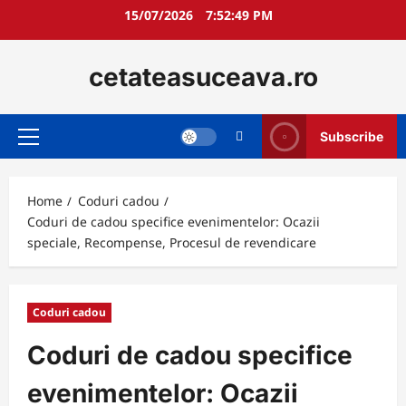
Skip
15/07/2026
7:52:51 PM
to
content
cetateasuceava.ro
Subscribe
Primary
Menu
Home
Coduri cadou
Coduri de cadou specifice evenimentelor: Ocazii
speciale, Recompense, Procesul de revendicare
Coduri cadou
Coduri de cadou specifice
evenimentelor: Ocazii