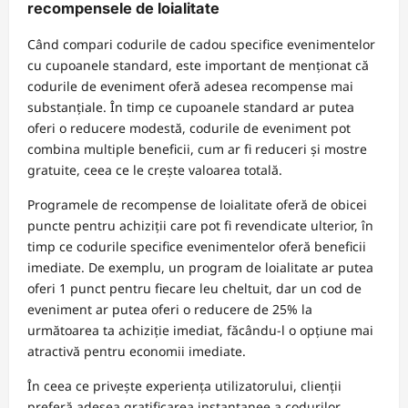
recompensele de loialitate
Când compari codurile de cadou specifice evenimentelor
cu cupoanele standard, este important de menționat că
codurile de eveniment oferă adesea recompense mai
substanțiale. În timp ce cupoanele standard ar putea
oferi o reducere modestă, codurile de eveniment pot
combina multiple beneficii, cum ar fi reduceri și mostre
gratuite, ceea ce le crește valoarea totală.
Programele de recompense de loialitate oferă de obicei
puncte pentru achiziții care pot fi revendicate ulterior, în
timp ce codurile specifice evenimentelor oferă beneficii
imediate. De exemplu, un program de loialitate ar putea
oferi 1 punct pentru fiecare leu cheltuit, dar un cod de
eveniment ar putea oferi o reducere de 25% la
următoarea ta achiziție imediat, făcându-l o opțiune mai
atractivă pentru economii imediate.
În ceea ce privește experiența utilizatorului, clienții
preferă adesea gratificarea instantanee a codurilor