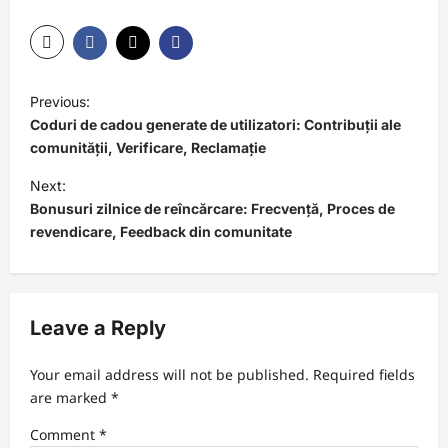
P
Previous:
o
Coduri de cadou generate de utilizatori: Contribuții ale
s
comunității, Verificare, Reclamație
t
Next:
Bonusuri zilnice de reîncărcare: Frecvență, Proces de
n
revendicare, Feedback din comunitate
a
v
i
Leave a Reply
g
a
Your email address will not be published.
Required fields
t
are marked
*
i
Comment
*