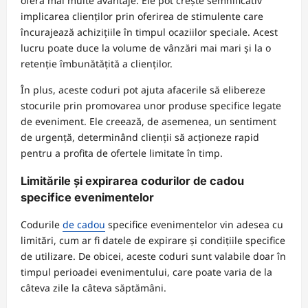
oferă mai multe avantaje. Ele pot crește semnificativ
implicarea clienților prin oferirea de stimulente care
încurajează achizițiile în timpul ocaziilor speciale. Acest
lucru poate duce la volume de vânzări mai mari și la o
retenție îmbunătățită a clienților.
În plus, aceste coduri pot ajuta afacerile să elibereze
stocurile prin promovarea unor produse specifice legate
de eveniment. Ele creează, de asemenea, un sentiment
de urgență, determinând clienții să acționeze rapid
pentru a profita de ofertele limitate în timp.
Limitările și expirarea codurilor de cadou
specifice evenimentelor
Codurile
de cadou
specifice evenimentelor vin adesea cu
limitări, cum ar fi datele de expirare și condițiile specifice
de utilizare. De obicei, aceste coduri sunt valabile doar în
timpul perioadei evenimentului, care poate varia de la
câteva zile la câteva săptămâni.